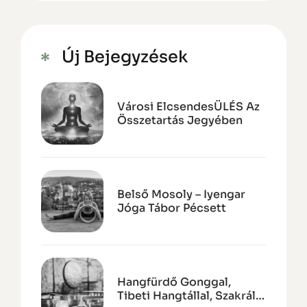
Új Bejegyzések
Városi ElcsendesÜLÉS Az
Összetartás Jegyében
Belső Mosoly – Iyengar
Jóga Tábor Pécsett
Hangfürdő Gonggal,
Tibeti Hangtállal, Szakrális