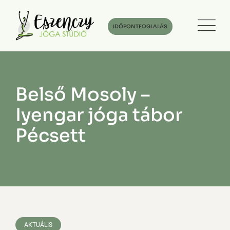
Skip
to
IDŐPONTFOGLALÁS
content
Belső Mosoly –
Iyengar jóga tábor
Pécsett
AKTUÁLIS