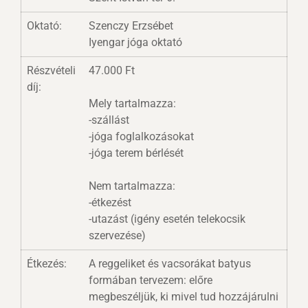
Oktató:
Szenczy Erzsébet
Iyengar jóga oktató
Részvételi
47.000 Ft
díj:
Mely tartalmazza:
-szállást
-jóga foglalkozásokat
-jóga terem bérlését
Nem tartalmazza:
-étkezést
-utazást (igény esetén telekocsik
szervezése)
Étkezés:
A reggeliket és vacsorákat batyus
formában tervezem: előre
megbeszéljük, ki mivel tud hozzájárulni