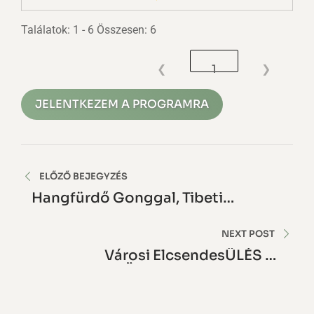
Találatok: 1 - 6 Összesen: 6
❮
1
❯
JELENTKEZEM A PROGRAMRA
Bejegyzés
ELŐZŐ BEJEGYZÉS
navigáció
Hangfürdő Gonggal, Tibeti
Hangtállal, Szakrális Rezgéssel
NEXT POST
Városi ElcsendesÜLÉS Az
Összetartás Jegyében