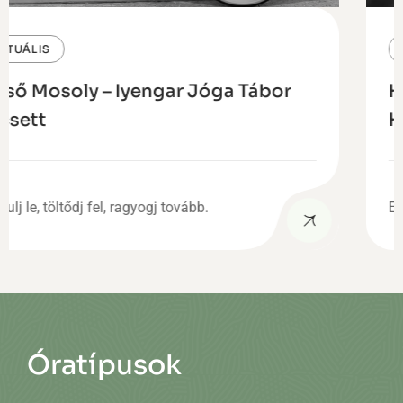
AKTUÁLIS
engar Jóga Tábor
Hangfürdő Gongg
Hangtállal, Szakr
yogj tovább.
Egy óra magadért....
Óratípusok