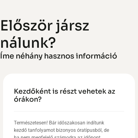
Először jársz
nálunk?
Íme néhány hasznos információ
Kezdőként is részt vehetek az
órákon?
Természetesen! Bár időszakosan indítunk
kezdő tanfolyamot bizonyos óratípusból, de
ha nem megfelelő számodra az időpont,