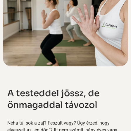
A testeddel jössz, de
önmagaddal távozol
Néha túl sok a zaj? Feszült vagy? Úgy érzed, hogy
elveszett az „énidőd”?
Itt nem számít, hány éves vagy,