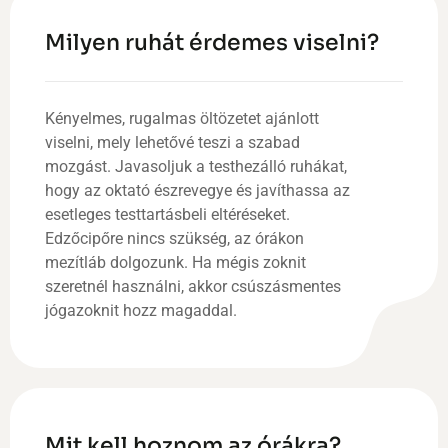
Milyen ruhát érdemes viselni?
Kényelmes, rugalmas öltözetet ajánlott
viselni, mely lehetővé teszi a szabad
mozgást. Javasoljuk a testhezálló ruhákat,
hogy az oktató észrevegye és javíthassa az
esetleges testtartásbeli eltéréseket.
Edzőcipőre nincs szükség, az órákon
mezítláb dolgozunk. Ha mégis zoknit
szeretnél használni, akkor csúszásmentes
jógazoknit hozz magaddal.
Mit kell hoznom az órákra?