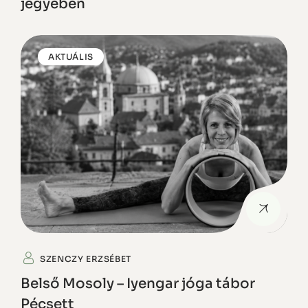
jegyében
AKTUÁLIS
SZENCZY ERZSÉBET
Belső Mosoly – Iyengar jóga tábor
Pécsett